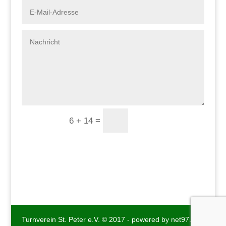
=
Absenden
6 + 14
Turnverein St. Peter e.V. © 2017 - powered by net97.de -